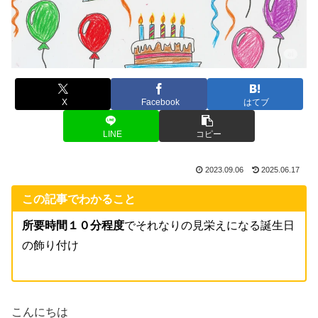
X
Facebook
はてブ
LINE
コピー
2023.09.06
2025.06.17
この記事でわかること
所要時間１０分程度
でそれなりの見栄えになる誕生日
の飾り付け
こんにちは