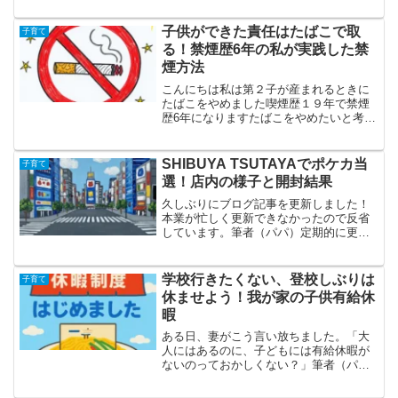
はまだ一度も行ったことがなく、コスト
コも数回しか利用したことがないとい
子供ができた責任はたばこで取
子育て
う、スーパーマーケット初心...
る！禁煙歴6年の私が実践した禁
煙方法
こんにちは私は第２子が産まれるときに
たばこをやめました喫煙歴１９年で禁煙
歴6年になりますたばこをやめたいと考え
ている方、たばこは気合いでやめれます
よいや、「気合いでやめるべきです」こ
の記事では、私の実体験を元に「気合禁
SHIBUYA TSUTAYAでポケカ当
子育て
煙法」を紹介します「気...
選！店内の様子と開封結果
久しぶりにブログ記事を更新しました！
本業が忙しく更新できなかったので反省
しています。筆者（パパ）定期的に更新
できるようにがんばります！最近、小学2
年生の長男と年長の次男を中心に、わが
家は家族全員でポケモンカードゲーム
学校行きたくない、登校しぶりは
子育て
（ポケカ）に夢中です。ポ...
休ませよう！我が家の子供有給休
暇
ある日、妻がこう言い放ちました。「大
人にはあるのに、子どもには有給休暇が
ないのっておかしくない？」筆者（パ
パ）確かにそうかもねー！！筆者（パ
パ）また、よくわかんないこと言いだし