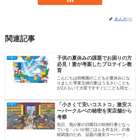
あんかべ
関連記事
子供の夏休みの課題でお困りの方
子育て
必見！妻が考案したプロテイン教
育
こんにちは幼稚園のこどもが夏休みにな
りました専業主婦の妻はうるさいこども
が2人もいて大変ですすぐにこども同士の
喧嘩がはじまり家事が止まります家事を
やるための時間稼ぎとして、妻は秘策を
考えてこどもたちに夏休みの課題を与え
「小さくて安いコストコ」激安ス
子育て
ていました夏休みの課題...
ーパークルベの秘密を実店舗から
考察
先日、我が家の日曜日の恒例行事となっ
ている「パパが朝ごはんを作る日」の食
材調達のため、話題の激安スーパークル
ベに行ってきました！実は私、ロピアに