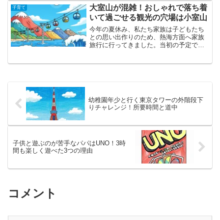
たな・・・最初は耳を疑いましたが、よ
大室山が混雑！おしゃれで落ち着
子育て
くよく考えてみると、確かにそ...
いて過ごせる観光の穴場は小室山
今年の夏休み、私たち家族は子どもたち
との思い出作りのため、熱海方面へ家族
旅行に行ってきました。当初の予定で
は、有名な観光スポットである大室山へ
行こうと思い、レンタカーを借りて向か
いました。この日はなんと熱中症アラー
トが出ているほどの猛暑日！...
幼稚園年少と行く東京タワーの外階段下
りチャレンジ！所要時間と道中
子供と遊ぶのが苦手なパパはUNO！3時
間も楽しく遊べた3つの理由
コメント