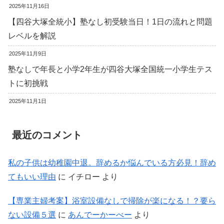
2025年11月16日
【四谷大塚全統小】塾なし初受験当日！1日の流れと問題
レベルを解説
2025年11月9日
塾なしで年長と小学2年生が四谷大塚全国統一小学生テス
トに初挑戦
2025年11月1日
最近のコメント
私の子供は幼稚園中退。辞めるか悩んでいる方必見！辞め
てもいい理由
に
イチロー
より
【専業主婦考案】浴室設備なしで掃除が楽になる！？要ら
ない設備５選
に
あんでーかーべー
より