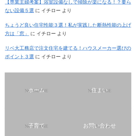
【専業主婦考案】浴室設備なしで掃除が楽になる！？要ら
ない設備５選
に
イチロー
より
ちょうど良い住宅性能３選！私が実践した断熱性能の上げ
方は「窓」
に
イチロー
より
リベ大工務店で注文住宅を建てる！ハウスメーカー選びの
ポイント３選
に
イチロー
より
ホーム
住まい
子育て
お問い合わせ