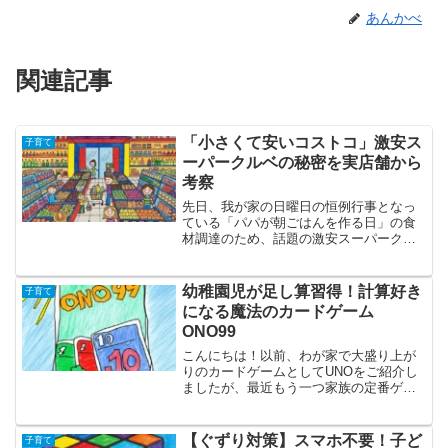
あんかべ
関連記事
「小さくて安いコストコ」激安ス
子育て
ーパークルベの秘密を実店舗から
考察
先日、我が家の日曜日の恒例行事となっ
ている「パパが朝ごはんを作る日」の食
材調達のため、話題の激安スーパークル
ベに行ってきました！実は私、ロピアに
はまだ一度も行ったことがなく、コスト
コも数回しか利用したことがないとい
幼稚園児が足し算習得！計算好き
子育て
う、スーパーマーケット初心...
になる魔法のカードゲーム
ONO99
こんにちは！以前、わが家で大盛り上が
りのカードゲームとしてUNOをご紹介し
ましたが、最近もう一つ家族の定番ゲー
ムに仲間入りしたのが「ONO99（オーノ
ーナインティナイン）」です。幼稚園年
長の次男と小学2年生の長男、そしてママ
【ぐずり対策】スマホ不要！子ど
子育て