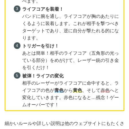
べます。
ライフコアを装着！
バンドに腕を通し、ライフコアが胸のあたりに
くるように装着します。これが相手を撃つべき
ターゲットであり、逆に自分が撃たれる的にな
ります。
トリガーを引け！
あとは簡単！相手のライフコア（五角形の光っ
ている部分）をめがけて、レーザー銃の引き金
を引くだけ！
被弾！ライフの変化
相手のレーザーがライフコアに命中すると、ラ
イフコアの色が
青色
から
黄色
、そして
赤色
へと
変化していきます。赤色になると…残念！ゲー
ムオーバーです！
細かいルールや詳しい説明は他のウェブサイトにもたくさ