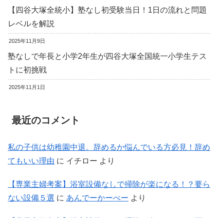
【四谷大塚全統小】塾なし初受験当日！1日の流れと問題
レベルを解説
2025年11月9日
塾なしで年長と小学2年生が四谷大塚全国統一小学生テス
トに初挑戦
2025年11月1日
最近のコメント
私の子供は幼稚園中退。辞めるか悩んでいる方必見！辞め
てもいい理由
に
イチロー
より
【専業主婦考案】浴室設備なしで掃除が楽になる！？要ら
ない設備５選
に
あんでーかーべー
より