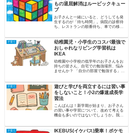
と私の4人で、毎...
もの退屈解消はルービックキュー
ブ
お子さんと一緒にいると、どうしても発
生するのが「待ち時間」。病院の診察待
ち、レストランの順番待ち、車での移動
中など、大人にとってはなんてことのな
い時間でも、子供にとっては退屈で仕方
がないもの。「まだ〜？」「つまんな
幼稚園児・小学生のコスパ最強で
子育て
い〜」そんな言葉が飛び交い...
おしゃれなリビング学習机は
IKEA
幼稚園や小学校の低学年のお子さんをお
持ちの皆さん、自宅での勉強場所、悩み
ませんか？ 「自分の部屋で勉強する」と
いうのは、まだ先の話だと感じるご家庭
も多いのではないでしょうか。きっと、
多くの場合、お子さんの学習スペースは
遊びと学びを両立するには習い事
子育て
リビングになることでし...
をしないこと！小2の爆速成長学
習法
こんばんは！新学期が始まり、お子さん
の習い事や学習について、改めて考える
機会も多いのではないでしょうか。我が
家の小学2年生の息子も一時学習塾の「公
文」に通っていましたが、小学校に入学
してすぐにやめてしまいました。息子は2
IKEBUS(イケバス)乗車！ポケモ
子育て