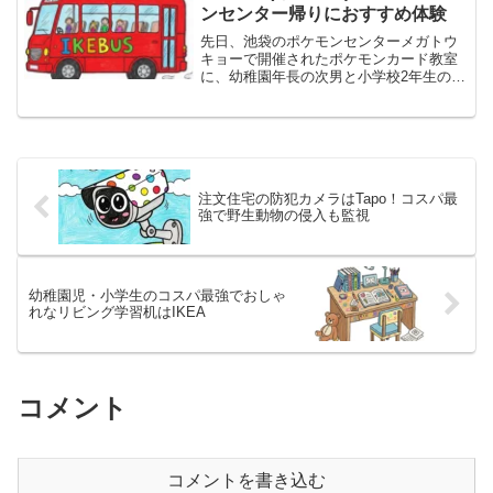
歳頃から数字や文字に...
ンセンター帰りにおすすめ体験
先日、池袋のポケモンセンターメガトウ
キョーで開催されたポケモンカード教室
に、幼稚園年長の次男と小学校2年生の長
男を連れて参加してきました。子供たち
は初めてのポケカ教室に大興奮！学びあ
り、遊びありの充実した時間を過ごすこ
とができました。そんな...
注文住宅の防犯カメラはTapo！コスパ最
強で野生動物の侵入も監視
幼稚園児・小学生のコスパ最強でおしゃ
れなリビング学習机はIKEA
コメント
コメントを書き込む