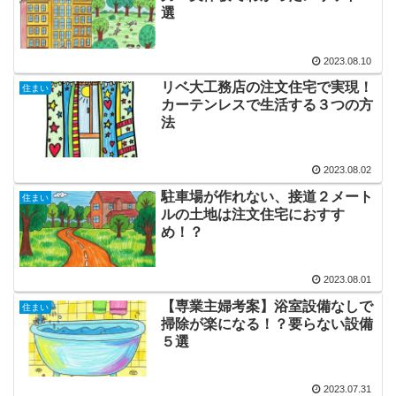
選
2023.08.10
リベ大工務店の注文住宅で実現！
住まい
カーテンレスで生活する３つの方
法
2023.08.02
駐車場が作れない、接道２メート
住まい
ルの土地は注文住宅におすす
め！？
2023.08.01
【専業主婦考案】浴室設備なしで
住まい
掃除が楽になる！？要らない設備
５選
2023.07.31