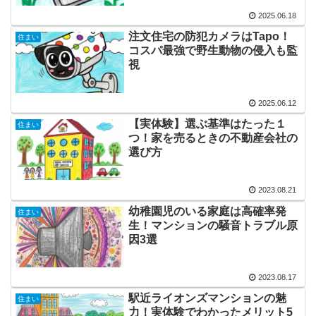
2025.06.18
注文住宅の防犯カメラはTapo！
住まい
コスパ最強で野生動物の侵入も監
視
2025.06.12
【実体験】選ぶ基準はたった１
住まい
つ！家を売るときの不動産会社の
選び方
2023.08.21
幼稚園児のいる家庭は高確率発
住まい
生！マンションの騒音トラブル原
因3選
2023.08.17
駅近ライオンズマンションの魅
住まい
力！実体験でわかったメリット5