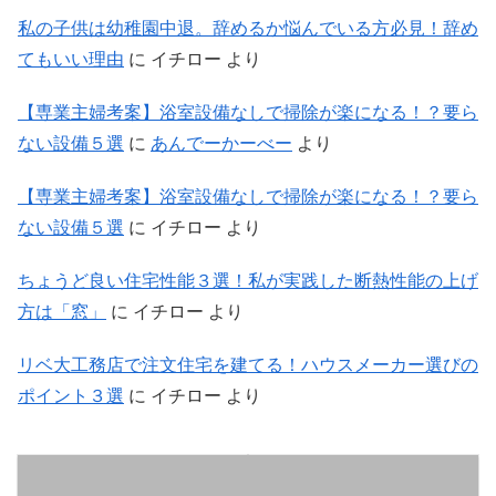
私の子供は幼稚園中退。辞めるか悩んでいる方必見！辞め
てもいい理由
に
イチロー
より
【専業主婦考案】浴室設備なしで掃除が楽になる！？要ら
ない設備５選
に
あんでーかーべー
より
【専業主婦考案】浴室設備なしで掃除が楽になる！？要ら
ない設備５選
に
イチロー
より
ちょうど良い住宅性能３選！私が実践した断熱性能の上げ
方は「窓」
に
イチロー
より
リベ大工務店で注文住宅を建てる！ハウスメーカー選びの
ポイント３選
に
イチロー
より