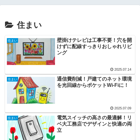
住まい
壁掛けテレビは工事不要！穴を開
住まい
けずに配線すっきりおしゃれリビ
ング
2025.07.14
通信費削減！戸建てのネット環境
住まい
を光回線からポケットWi-Fiに！
2025.07.09
電気スイッチの高さの最適解！リ
住まい
ベ大工務店でデザインと快適の両
立