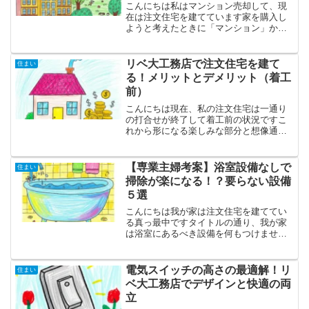
こんにちは私はマンション売却して、現
在は注文住宅を建てています家を購入し
ようと考えたときに「マンション」か
「戸建て」かどちらにするか悩みますよ
ねインターネットで色々調べても、断定
した答えが得られないため私たち夫婦も
リベ大工務店で注文住宅を建て
住まい
すごく悩みました戸建てのほ...
る！メリットとデメリット（着工
前）
こんにちは現在、私の注文住宅は一通り
の打合せが終了して着工前の状況ですこ
れから形になる楽しみな部分と想像通り
の家が建つのか不安な部分がありますと
はいえ、楽しみのほうが大きいです現時
点でリベ大工務店の個人的評価を書きた
【専業主婦考案】浴室設備なしで
住まい
いと思います結論★★★★...
掃除が楽になる！？要らない設備
５選
こんにちは我が家は注文住宅を建ててい
る真っ最中ですタイトルの通り、我が家
は浴室にあるべき設備を何もつけません
でした「不要」というと語弊があるかも
しれませんので、言い換えさせて頂きま
す我が家の注文住宅の浴室には、「取り
電気スイッチの高さの最適解！リ
住まい
換え」や「掃除」がめんど...
ベ大工務店でデザインと快適の両
立