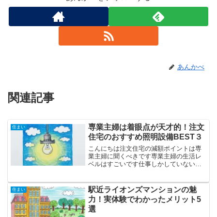
あんかべ
関連記事
専業主婦は着眼点が天才的！注文
住まい
住宅のおすすめ照明設備BEST３
こんにちは注文住宅の減額ポイントは専
業主婦に聞くべきです専業主婦の生活レ
ベルはすごいです仕事しかしていない会
社員の私では想像もつかない良いアイデ
ィアをもっています妻から学んだこと
「みんなの当たり前を当たり前だと思わ
駅近ライオンズマンションの魅
住まい
ないこと」妻が提案した照明...
力！実体験でわかったメリット5
選