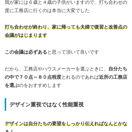
我が家には６歳と４歳の子供がいますので、打ち合わせの
度に工務店に行くのは本当に大変でした
打ち合わせが終わ
り
、家に帰っても夫婦で復習と改善点の
会議
がはじまります
この会議は必ずある
と思って頂いて良いです
だから、工務店やハウスメーカーを選ぶときに、
自分たち
の中で７０点～８０点程度
とれるのであれば
近所の工務店
を選ぶ
のをおすすめします
デザイン重視ではなく性能重視
デザインは自分たちの要望をしっかり伝えればなんとかな
る！