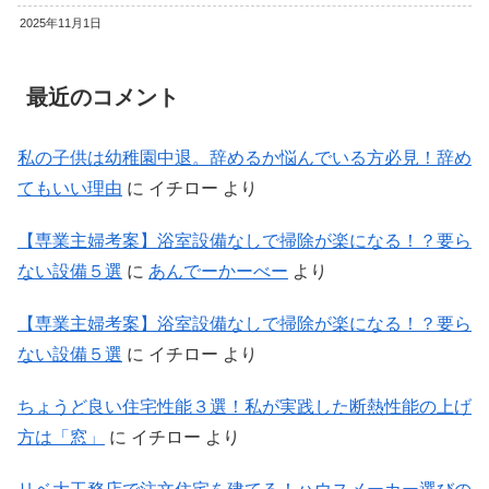
2025年11月1日
最近のコメント
私の子供は幼稚園中退。辞めるか悩んでいる方必見！辞め
てもいい理由
に
イチロー
より
【専業主婦考案】浴室設備なしで掃除が楽になる！？要ら
ない設備５選
に
あんでーかーべー
より
【専業主婦考案】浴室設備なしで掃除が楽になる！？要ら
ない設備５選
に
イチロー
より
ちょうど良い住宅性能３選！私が実践した断熱性能の上げ
方は「窓」
に
イチロー
より