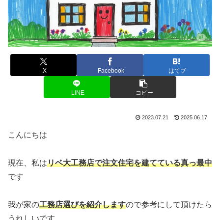
X
Facebook
はてブ
LINE
コピー
2023.07.21
2025.06.17
こんにちは
現在、私は
リベ大工務店で注文住宅を建てている真っ最中
です
我が家の
工務店選びを紹介します
ので参考にして頂けたら
うれしいです