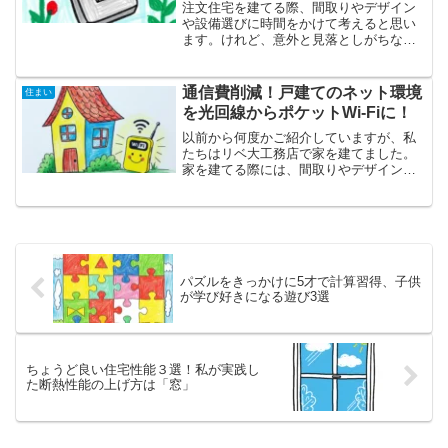
注文住宅を建てる際、間取りやデザイン
や設備選びに時間をかけて考えると思い
ます。けれど、意外と見落としがちなの
が「電気スイッチの高さ」ではないでし
ょうか？ 一般的には床から120cmが標準
と言われていますが、「これで本当にい
通信費削減！戸建てのネット環境
住まい
いの？」と疑問に感...
を光回線からポケットWi-Fiに！
以前から何度かご紹介していますが、私
たちはリベ大工務店で家を建てました。
家を建てる際には、間取りやデザイン、
設備など、考えることが山ほどあります
よね。その中で「これはやってよかった
な！」と思うことや、反対に「もう少し
考えればよかったかな…」...
パズルをきっかけに5才で計算習得、子供
が学び好きになる遊び3選
ちょうど良い住宅性能３選！私が実践し
た断熱性能の上げ方は「窓」