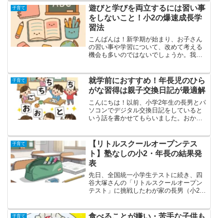
としては「すごいなー」と感心するばか
遊びと学びを両立するには習い事
子育て
りですパパ5才で計算な...
をしないこと！小2の爆速成長学
習法
こんばんは！新学期が始まり、お子さん
の習い事や学習について、改めて考える
機会も多いのではないでしょうか。我が
家の小学2年生の息子も一時学習塾の「公
文」に通っていましたが、小学校に入学
してすぐにやめてしまいました。息子は2
就学前におすすめ！年長児のひら
子育て
歳頃から数字や文字に...
がな習得は親子交換日記が最適解
こんにちは！以前、小学2年生の長男とパ
ソコンでデジタル交換日記をしていると
いう話を書かせてもらいました。おかげ
さまで長男はタイピングが爆速成長中！
そんな兄の姿を見ていたのか、ある日、
幼稚園年長の次男がキラキラした目で妻
【リトルスクールオープンテス
子育て
に言ったそうです。「ぼ...
ト】塾なしの小2・年長の結果発
表
先日、全国統一小学生テストに続き、四
谷大塚さんの「リトルスクールオープン
テスト」に挑戦したわが家の長男（小2）
と次男（年長）。「塾なし」「習い事な
し」という家庭学習のみで挑んだ二人の
挑戦、その結果がついに返ってきまし
食べることが嫌い・苦手な子供も
子育て