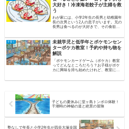
た！前回のブログ記事では...
大好き！冷凍海老餃子が主婦を救
う
わが家には、小学2年生の長男と幼稚園年
長の次男という2人の息子がいます。兄の
長男は食べるのが大好きで、その食欲に
は日々驚かされるばかり！もはや大人顔
負けの食べっぷりなんです！しかし、弟
の次男ときたら、これがまた正反対。好
未就学児と低学年とポケモンセン
子育て
きなものには目を輝か...
ターポケカ教室！予約や持ち物を
解説
「ポケモンカードゲーム（ポケカ）教室
ってどんなところだろう？お子様がポケ
カに興味を持ち始めたけれど、教室に参
加させるのは少し不安…そんな風に思っ
ている親御さんはいらっしゃいません
か？また、「近々ポケカ教室に行ってみ
ようかな」と考えているけれ...
子どもの夏休みに堂ヶ島トンボロ体験！
干潮時の神秘の道と絶景の冒険
塾なしで年長と小学2年生が四谷大塚全国