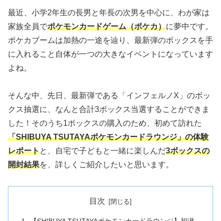
最近、小学2年生の長男と年長の次男を中心に、わが家は
家族全員で
ポケモンカードゲーム（ポケカ）
に夢中です。
ポケカブームは加熱の一途を辿り、最新弾のボックスを手
に入れること自体が一つの大きなイベントになっています
よね。
そんな中、先日、最新弾である「インフェルノX」のボッ
クス抽選に、なんと合計3ボックス当選することができま
した！そのうち1ボックスの購入のため、初めて訪れた
「SHIBUYA TSUTAYAポケモンカードラウンジ」の体験
レポート
と、自宅で子どもと一緒に楽しんだ
3ボックスの
開封結果
を、詳しくご紹介したいと思います。
目次
【SHIBUYA TSUTAYAポケモンカードラウンジ】初潜